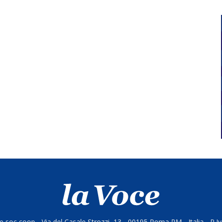
 soc coop - Via del Casale Strozzi, 13 - 00195 Roma RM - Italia - P.