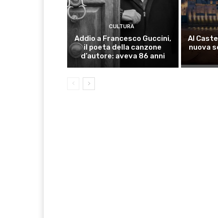
CULTURA
Addio a Francesco Guccini,
Al Caste
il poeta della canzone
nuova s
d’autore: aveva 86 anni