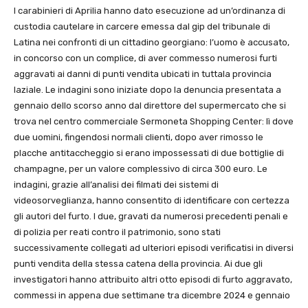
I carabinieri di Aprilia hanno dato esecuzione ad un’ordinanza di
custodia cautelare in carcere emessa dal gip del tribunale di
Latina nei confronti di un cittadino georgiano: l’uomo è accusato,
in concorso con un complice, di aver commesso numerosi furti
aggravati ai danni di punti vendita ubicati in tuttala provincia
laziale. Le indagini sono iniziate dopo la denuncia presentata a
gennaio dello scorso anno dal direttore del supermercato che si
trova nel centro commerciale Sermoneta Shopping Center: lì dove
due uomini, fingendosi normali clienti, dopo aver rimosso le
placche antitaccheggio si erano impossessati di due bottiglie di
champagne, per un valore complessivo di circa 300 euro. Le
indagini, grazie all’analisi dei filmati dei sistemi di
videosorveglianza, hanno consentito di identificare con certezza
gli autori del furto. I due, gravati da numerosi precedenti penali e
di polizia per reati contro il patrimonio, sono stati
successivamente collegati ad ulteriori episodi verificatisi in diversi
punti vendita della stessa catena della provincia. Ai due gli
investigatori hanno attribuito altri otto episodi di furto aggravato,
commessi in appena due settimane tra dicembre 2024 e gennaio