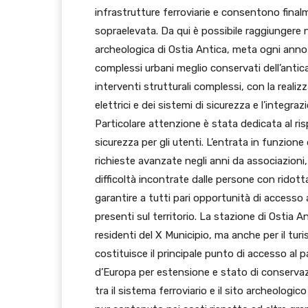
infrastrutture ferroviarie e consentono final
sopraelevata. Da qui è possibile raggiungere no
archeologica di Ostia Antica, meta ogni anno di 
complessi urbani meglio conservati dell’antica
interventi strutturali complessi, con la reali
elettrici e dei sistemi di sicurezza e l’integra
Particolare attenzione è stata dedicata al ris
sicurezza per gli utenti. L’entrata in funzion
richieste avanzate negli anni da associazioni,
difficoltà incontrate dalle persone con ridotta 
garantire a tutti pari opportunità di accesso ai
presenti sul territorio. La stazione di Ostia A
residenti del X Municipio, ma anche per il tur
costituisce il principale punto di accesso al
d’Europa per estensione e stato di conservaz
tra il sistema ferroviario e il sito archeologi