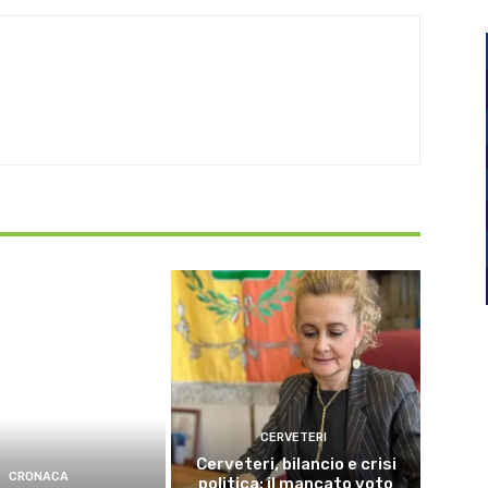
CERVETERI
Cerveteri, bilancio e crisi
CRONACA
politica: il mancato voto