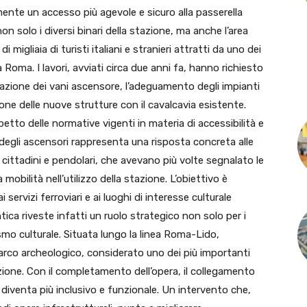
mente un accesso più agevole e sicuro alla passerella
n solo i diversi binari della stazione, ma anche l’area
migliaia di turisti italiani e stranieri attratti da uno dei
 Roma. I lavori, avviati circa due anni fa, hanno richiesto
zzazione dei vani ascensore, l’adeguamento degli impianti
zione delle nuove strutture con il cavalcavia esistente.
petto delle normative vigenti in materia di accessibilità e
e degli ascensori rappresenta una risposta concreta alle
 cittadini e pendolari, che avevano più volte segnalato le
mobilità nell’utilizzo della stazione. L’obiettivo è
 servizi ferroviari e ai luoghi di interesse culturale
ntica riveste infatti un ruolo strategico non solo per i
ismo culturale. Situata lungo la linea Roma-Lido,
 parco archeologico, considerato uno dei più importanti
ione. Con il completamento dell’opera, il collegamento
co diventa più inclusivo e funzionale. Un intervento che,